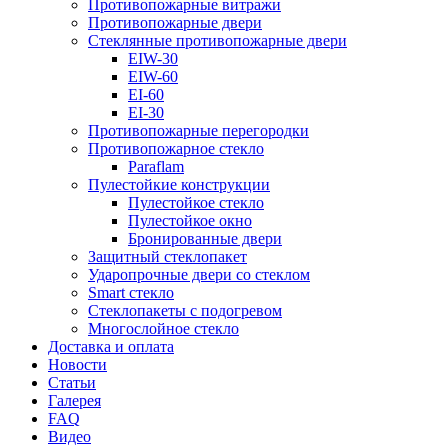
Противопожарные витражи
Противопожарные двери
Стеклянные противопожарные двери
EIW-30
EIW-60
EI-60
EI-30
Противопожарные перегородки
Противопожарное стекло
Paraflam
Пулестойкие конструкции
Пулестойкое стекло
Пулестойкое окно
Бронированные двери
Защитный стеклопакет
Ударопрочные двери со стеклом
Smart стекло
Cтеклопакеты с подогревом
Многослойное стекло
Доставка и оплата
Новости
Статьи
Галерея
FAQ
Видео