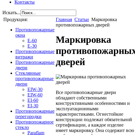
Контакты
Искать...
Продукция:
Главная
Статьи
Маркировка
противопожарных дверей
Противопожарные
окна
Маркировка
E-60
E-30
противопожарны
Противопожарные
витражи
дверей
Противопожарные
двери
Стеклянные
противопожарные
двери
EIW-30
Все противопожарные двери
EIW-60
обладают собственными
EI-60
конструктивными особенностями и
EI-30
эксплуатационными
Противопожарные
характеристиками. Огнестойкие
перегородки
конструкции подлежат обязательной
Противопожарное
сертификации, а каждое изделие
стекло
имеет маркировку. Она содержит всю
Paraflam