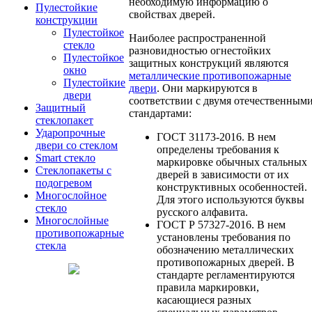
необходимую информацию о
Пулестойкие
свойствах дверей.
конструкции
Пулестойкое
Наиболее распространенной
стекло
разновидностью огнестойких
Пулестойкое
защитных конструкций являются
окно
металлические противопожарные
Пулестойкие
двери
. Они маркируются в
двери
соответствии с двумя отечественным
Защитный
стандартами:
стеклопакет
Ударопрочные
ГОСТ 31173-2016. В нем
двери со стеклом
определены требования к
Smart стекло
маркировке обычных стальных
Cтеклопакеты с
дверей в зависимости от их
подогревом
конструктивных особенностей.
Многослойное
Для этого используются буквы
стекло
русского алфавита.
Многослойные
ГОСТ Р 57327-2016. В нем
противопожарные
установлены требования по
стекла
обозначению металлических
противопожарных дверей. В
стандарте регламентируются
правила маркировки,
касающиеся разных