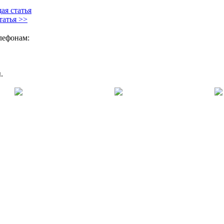
ая статья
татья >>
елефонам:
.