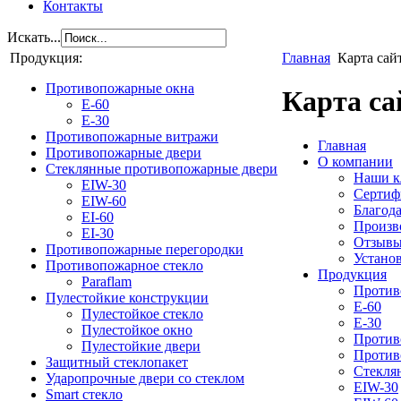
Контакты
Искать...
Продукция:
Главная
Карта сай
Противопожарные окна
Карта са
E-60
E-30
Противопожарные витражи
Главная
Противопожарные двери
О компании
Стеклянные противопожарные двери
Наши к
EIW-30
Сертиф
EIW-60
Благод
EI-60
Произв
EI-30
Отзыв
Противопожарные перегородки
Устано
Противопожарное стекло
Продукция
Paraflam
Против
Пулестойкие конструкции
E-60
Пулестойкое стекло
E-30
Пулестойкое окно
Против
Пулестойкие двери
Против
Защитный стеклопакет
Стекля
Ударопрочные двери со стеклом
EIW-30
Smart стекло