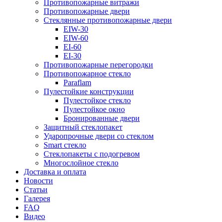
Противопожарные витражи
Противопожарные двери
Стеклянные противопожарные двери
EIW-30
EIW-60
EI-60
EI-30
Противопожарные перегородки
Противопожарное стекло
Paraflam
Пулестойкие конструкции
Пулестойкое стекло
Пулестойкое окно
Бронированные двери
Защитный стеклопакет
Ударопрочные двери со стеклом
Smart стекло
Cтеклопакеты с подогревом
Многослойное стекло
Доставка и оплата
Новости
Статьи
Галерея
FAQ
Видео