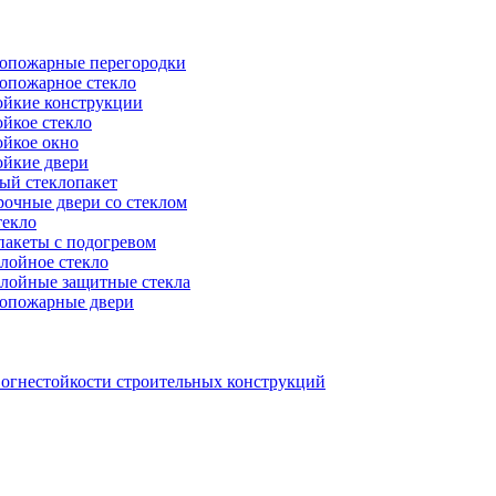
опожарные перегородки
опожарное стекло
ойкие конструкции
йкое стекло
ойкое окно
ойкие двери
ый стеклопакет
рочные двери со стеклом
текло
пакеты с подогревом
лойное стекло
лойные защитные стекла
опожарные двери
 огнестойкости строительных конструкций