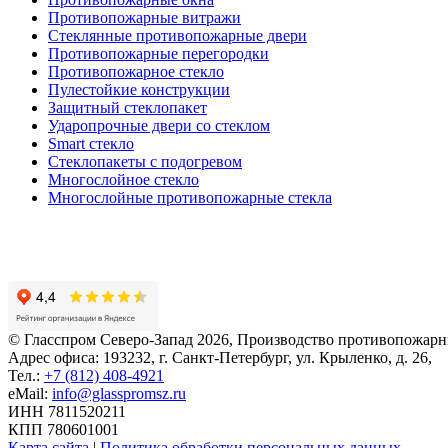
Противопожарные витражи
Стеклянные противопожарные двери
Противопожарные перегородки
Противопожарное стекло
Пулестойкие конструкции
Защитный стеклопакет
Ударопрочные двери со стеклом
Smart стекло
Cтеклопакеты с подогревом
Многослойное стекло
Многослойные противопожарные стекла
© Гласспром Северо-Запад
2026
, Производство противопожар
Адрес офиса: 193232, г. Санкт-Петербург, ул. Крыленко, д. 26,
Тел.:
+7 (812) 408-4921
eMail:
info@glasspromsz.ru
ИНН 7811520211
КПП 780601001
Карта сайта
|
Политика обработки персональных данных