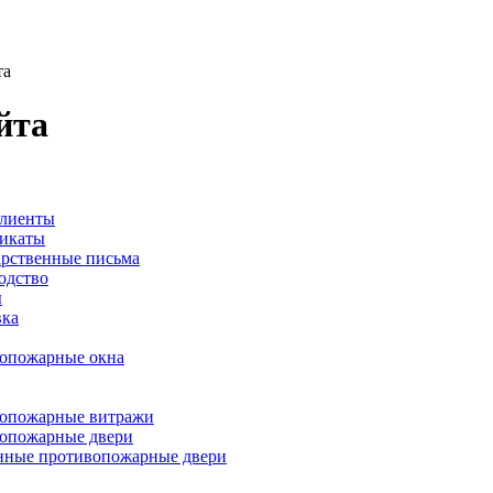
та
йта
лиенты
икаты
арственные письма
одство
ы
вка
опожарные окна
опожарные витражи
опожарные двери
нные противопожарные двери