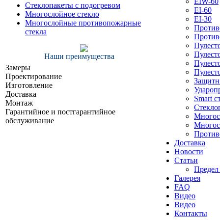
EIW-60
Cтеклопакеты с подогревом
EI-60
Многослойное стекло
EI-30
Многослойные противопожарные
Против
стекла
Против
Пулест
Пулесто
Наши преимущества
Пулест
Замеры
Пулест
Проектирование
Защитн
Изготовление
Удароп
Доставка
Smart с
Монтаж
Cтекло
Гарантийное и постгарантийное
Многос
обслуживание
Многос
Против
Доставка
Новости
Статьи
Предел
Галерея
FAQ
Видео
Видео
Контакты