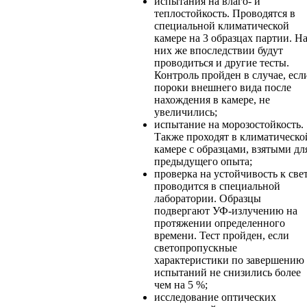
испытания на влаго- и
теплостойкость. Проводятся в
специальной климатической
камере на 3 образцах партии. Н
них же впоследствии будут
проводиться и другие тесты.
Контроль пройден в случае, есл
пороки внешнего вида после
нахождения в камере, не
увеличились;
испытание на морозостойкость.
Также проходят в климатическо
камере с образцами, взятыми дл
предыдущего опыта;
проверка на устойчивость к све
проводится в специальной
лаборатории. Образцы
подвергают УФ-излучению на
протяжении определенного
времени. Тест пройден, если
светопропускные
характеристики по завершению
испытаний не снизились более
чем на 5 %;
исследование оптических