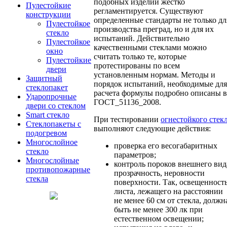
подобных изделий жестко
Пулестойкие
регламентируется. Существуют
конструкции
определенные стандарты не только дл
Пулестойкое
производства преград, но и для их
стекло
испытаний. Действительно
Пулестойкое
качественными стеклами можно
окно
считать только те, которые
Пулестойкие
протестированы по всем
двери
установленным нормам. Методы и
Защитный
порядок испытаний, необходимые для
стеклопакет
расчета формулы подробно описаны в
Ударопрочные
ГОСТ_51136_2008.
двери со стеклом
Smart стекло
При тестировании
огнестойкого стек
Cтеклопакеты с
выполняют следующие действия:
подогревом
Многослойное
проверка его весогабаритных
стекло
параметров;
Многослойные
контроль пороков внешнего вид
противопожарные
прозрачность, неровности
стекла
поверхности. Так, освещенност
листа, лежащего на расстоянии
не менее 60 см от стекла, должн
быть не менее 300 лк при
естественном освещении;