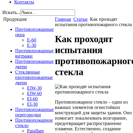
Контакты
Искать...
Продукция:
Главная
Статьи
Как проходят
испытания противопожарного стекла
Противопожарные
окна
Как проходят
E-60
E-30
испытания
Противопожарные
витражи
противопожарног
Противопожарные
двери
стекла
Стеклянные
противопожарные
двери
EIW-30
EIW-60
EI-60
Противопожарное стекло – один из
EI-30
важных элементов огнестойких
Противопожарные
конструкций для защиты здания. Оно
перегородки
помогает локализовать возгорание,
Противопожарное
предотвращает распространение
стекло
пламени. Естественно, создание
Paraflam