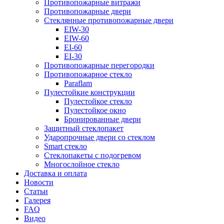
Противопожарные витражи
Противопожарные двери
Стеклянные противопожарные двери
EIW-30
EIW-60
EI-60
EI-30
Противопожарные перегородки
Противопожарное стекло
Paraflam
Пулестойкие конструкции
Пулестойкое стекло
Пулестойкое окно
Бронированные двери
Защитный стеклопакет
Ударопрочные двери со стеклом
Smart стекло
Cтеклопакеты с подогревом
Многослойное стекло
Доставка и оплата
Новости
Статьи
Галерея
FAQ
Видео