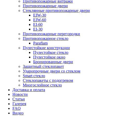
Противопожарные витражи
Противопожарные двери
Стеклянные противопожарные двери
EIW-30
EIW-60
EI-60
EI-30
Противопожарные перегородки
Противопожарное стекло
Paraflam
Пулестойкие конструкции
Пулестойкое стекло
Пулестойкое окно
Бронированные двери
Защитный стеклопакет
Ударопрочные двери со стеклом
Smart стекло
Cтеклопакеты с подогревом
Многослойное стекло
Доставка и оплата
Новости
Статьи
Галерея
FAQ
Видео