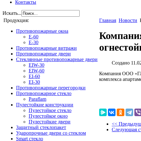
Контакты
Искать...
Продукция:
Главная
Новости
Противопожарные окна
Компания
E-60
E-30
огнестой
Противопожарные витражи
Противопожарные двери
Стеклянные противопожарные двери
Создано 11.0
EIW-30
EIW-60
Компания ООО «ГЛ
EI-60
комплекса апарта
EI-30
Противопожарные перегородки
Противопожарное стекло
Paraflam
Пулестойкие конструкции
Пулестойкое стекло
Пулестойкое окно
Пулестойкие двери
<< Предыдущ
Защитный стеклопакет
Следующая с
Ударопрочные двери со стеклом
Smart стекло